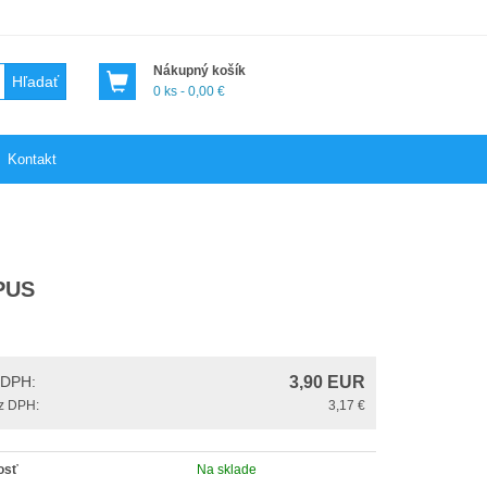
Nákupný košík
Hľadať
0 ks - 0,00 €
Kontakt
PUS
 DPH:
3,90
EUR
z DPH:
3,17 €
osť
Na sklade