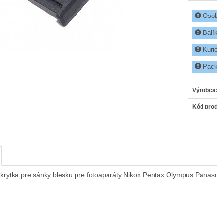
Osobn
Balík
Kurié
Packe
Výrobca
Kód prod
 krytka pre sánky blesku pre fotoaparáty Nikon Pentax Olympus Panaso