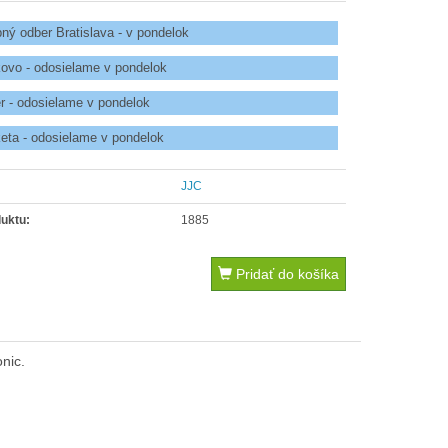
ý odber Bratislava - v pondelok
ovo - odosielame v pondelok
r - odosielame v pondelok
ta - odosielame v pondelok
:
JJC
uktu:
1885
Pridať do košíka
nic.