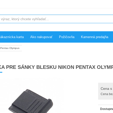
ákaznícka karta
Ako nakupovať
Požičovňa
Kamenná predajňa
n Pentax Olympus
KA PRE SÁNKY BLESKU NIKON PENTAX OLYM
Cena s
Cena be
Dostupn