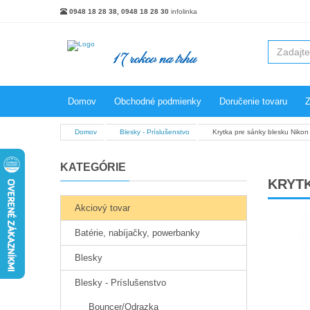
0948 18 28 38, 0948 18 28 30
infolinka
17 rokov na trhu
Domov
Obchodné podmienky
Doručenie tovaru
Z
Domov
Blesky - Príslušenstvo
Krytka pre sánky blesku Niko
KATEGÓRIE
KRYT
Akciový tovar
Batérie, nabíjačky, powerbanky
Blesky
Blesky - Príslušenstvo
Bouncer/Odrazka