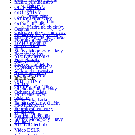
Makro príslušenstvo
Batohy
Obaly do dažďa
Brašne
OBJEKTÍVY
Organizéry
Očnice a hľadáčiky
Púzdra na filtre
Ochrana displeja
Púzdra na objektívy
Ostatné
Čistenie optiky a snímačov
Pamäťové karty, čítačky
Diaľkové a káblové spúšte
Popruhy a remienky
DVD a literatúra
Slnečné clony
Filtre
Statívy Monopody Hlavy
Foto vodováhy
ŠTÚDIO technika
Fotorekvizity
Video DSLR
Krytky na objektívy
Výpredaj / bazár
Makro príslušenstvo
Vyváženie bielej
Obaly do dažďa
Informácie
OBJEKTÍVY
Domov
Očnice a hľadáčiky
Obchodné podmienky
Ochrana displeja
Doručenie tovaru
Ostatné
Zákaznícka karta
Pamäťové karty, čítačky
Ako nakupovať
Popruhy a remienky
Požičovňa
Slnečné clony
Kamenná predajňa
Statívy Monopody Hlavy
Kontakt
ŠTÚDIO technika
Video DSLR