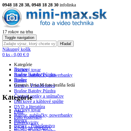
0948 18 28 38, 0948 18 28 30
infolinka
17 rokov na trhu
Toggle navigation
Hľadať
Nákupný košík
0 ks - 0,00 €
0
Kategórie
Domov
Akciový tovar
Brašne Batohy Púzdra
Batérie, nabíjačky, powerbanky
Brašne
Blesky
Genesis Ursa M foto brašňa šedá
Blesky - Príslušenstvo
Brašne Batohy Púzdra
Kategórie
Čistenie optiky a snímačov
Diaľkové a káblové spúšte
DVD a literatúra
Akciový tovar
Filtre
Batérie, nabíjačky, powerbanky
Foto vodováhy
Blesky
Fotorekvizity
Blesky - Príslušenstvo
Krytky na objektívy
Brašne Batohy Púzdra