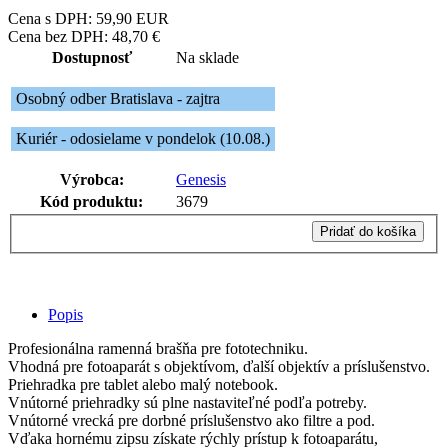
Cena s DPH:
59,90
EUR
Cena bez DPH:
48,70 €
Dostupnosť
Na sklade
Osobný odber Bratislava - zajtra
Kuriér - odosielame v pondelok (10.08.)
Výrobca:
Genesis
Kód produktu:
3679
Pridať do košíka
Popis
Profesionálna ramenná brašňa pre fototechniku.
Vhodná pre fotoaparát s objektívom, ďalší objektív a príslušenstvo.
Priehradka pre tablet alebo malý notebook.
Vnútorné priehradky sú plne nastaviteľné podľa potreby.
Vnútorné vrecká pre dorbné príslušenstvo ako filtre a pod.
Vďaka hornému zipsu získate rýchly prístup k fotoaparátu,