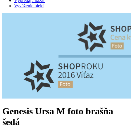
Výpredaj / bazár
Vyváženie bielej
Genesis Ursa M foto brašňa
šedá