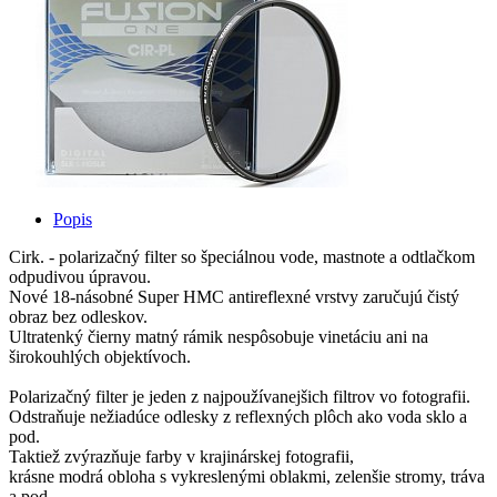
Popis
Cirk. - polarizačný filter so špeciálnou vode, mastnote a odtlačkom
odpudivou úpravou.
Nové 18-násobné Super HMC antireflexné vrstvy zaručujú čistý
obraz bez odleskov.
Ultratenký čierny matný rámik nespôsobuje vinetáciu ani na
širokouhlých objektívoch.
Polarizačný filter je jeden z najpoužívanejšich filtrov vo fotografii.
Odstraňuje nežiadúce odlesky z reflexných plôch ako voda sklo a
pod.
Taktiež zvýrazňuje farby v krajinárskej fotografii,
krásne modrá obloha s vykreslenými oblakmi, zelenšie stromy, tráva
a pod.