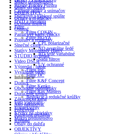
Makro príslušenstvo
Brašne Batohy Púzdra
Obaly do dažďa
Čistenie optiky a snímačov
OBJEKTÍVY
Diaľkové a káblové spúšte
Očnice a hľadáčiky
DVD a literatúra
Ochrana displeja
Filtre
Ostatné
Filtre COKIN
Pamäťové karty, čítačky
Filtre HOYA
Popruhy a remienky
CPL polarizačné
Slnečné clony
ND neutrálne šedé
Statívy Monopody Hlavy
ND šedé variabilné
ŠTÚDIO technika
Sada filtrov
Video DSLR
UV ochranné
Výpredaj / bazár
Filtre Irix
Vyváženie bielej
Filtre JJC
Informácie
Filtre K&F Concept
Domov
Filtre Kenko
Obchodné podmienky
Filtre Ray Masters
Doručenie tovaru
Redukcie a redukčné krúžky
Zákaznícka karta
Foto vodováhy
Ako nakupovať
Fotorekvizity
Požičovňa
Krytky na objektívy
Kamenná predajňa
Makro príslušenstvo
Kontakt
Obaly do dažďa
OBJEKTÍVY