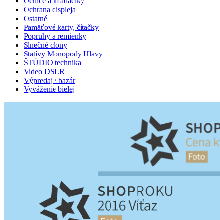
Očnice a hľadáčiky
Ochrana displeja
Ostatné
Pamäťové karty, čítačky
Popruhy a remienky
Slnečné clony
Statívy Monopody Hlavy
ŠTÚDIO technika
Video DSLR
Výpredaj / bazár
Vyváženie bielej