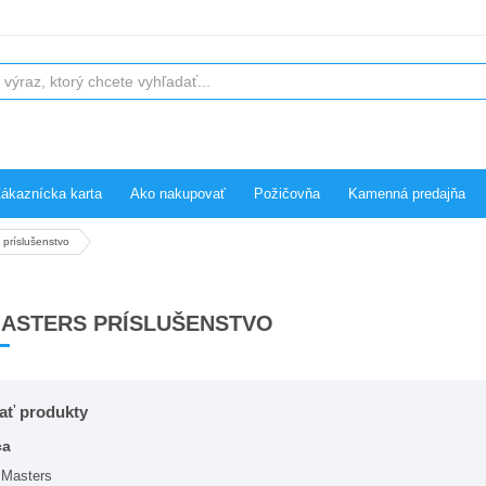
ákaznícka karta
Ako nakupovať
Požičovňa
Kamenná predajňa
 príslušenstvo
MASTERS PRÍSLUŠENSTVO
vať produkty
ca
Masters