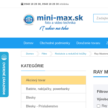
0948 18 28 38, 0948 18 28 30
infolinka
17 rokov na trhu
Domov
Obchodné podmienky
Doručenie tovaru
Z
Domov
Filtre
Redukcie a redukčné krúžky
Ray Masters
KATEGÓRIE
RAY 
Akciový tovar
Batérie, nabíjačky, powerbanky
Filtro
Blesky
Výrob
Ray 
Blesky - Príslušenstvo