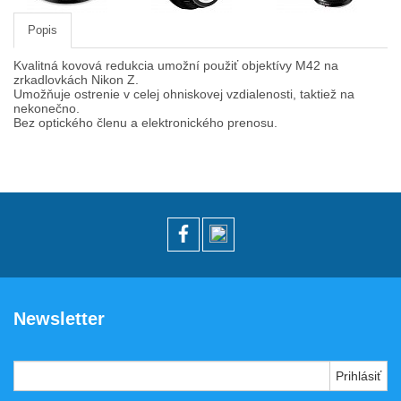
Pamäťové karty, čítačky
Popis
Popruhy a remienky
Kvalitná kovová redukcia umožní použiť objektívy M42 na
zrkadlovkách Nikon Z.
Slnečné clony
Umožňuje ostrenie v celej ohniskovej vzdialenosti, taktiež na
nekonečno.
Statívy Monopody Hlavy
Bez optického členu a elektronického prenosu.
ŠTÚDIO technika
Video DSLR
Výpredaj / bazár
Vyváženie bielej
Informácie
Domov
Newsletter
Obchodné podmienky
Doručenie tovaru