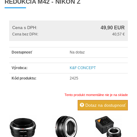
REDUKCIA M42 - NIKON Z
Čistenie optiky a snímačov
Diaľkové a káblové spúšte
Cena s DPH:
49,90
EUR
DVD a literatúra
Cena bez DPH:
40,57 €
Filtre
Foto vodováhy
Dostupnosť
Na dotaz
Fotorekvizity
Výrobca:
K&F CONCEPT
Krytky na objektívy
Kód produktu:
2425
Makro príslušenstvo
Obaly do dažďa
Tento produkt momentálne nie je na sklade
OBJEKTÍVY
Dotaz na dostupnosť
Očnice a hľadáčiky
Ochrana displeja
Ostatné