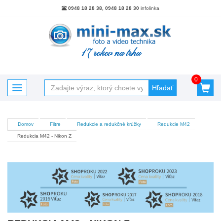
0948 18 28 38, 0948 18 28 30
infolinka
17 rokov na trhu
0
Hľadať
Toggle navigation
Domov
Filtre
Redukcie a redukčné krúžky
Redukcie M42
Kategórie
Redukcia M42 - Nikon Z
Akciový tovar
Batérie, nabíjačky, powerbanky
Blesky
Blesky - Príslušenstvo
Brašne Batohy Púzdra