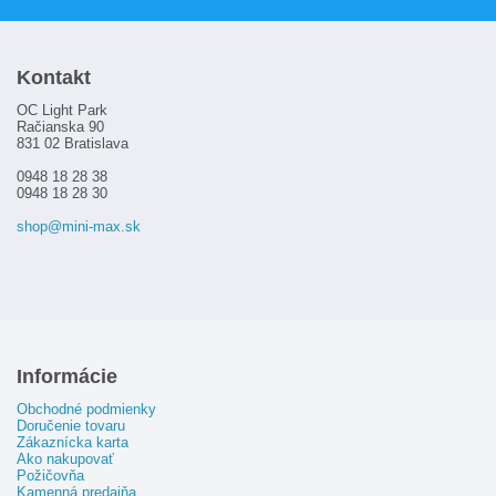
Zákaznícka karta
Ako nakupovať
Kontakt
Požičovňa
OC Light Park
Kamenná predajňa
Račianska 90
831 02 Bratislava
Kontakt
0948 18 28 38
0948 18 28 30
shop@mini-max.sk
Informácie
Obchodné podmienky
Doručenie tovaru
Zákaznícka karta
Ako nakupovať
Požičovňa
Kamenná predajňa