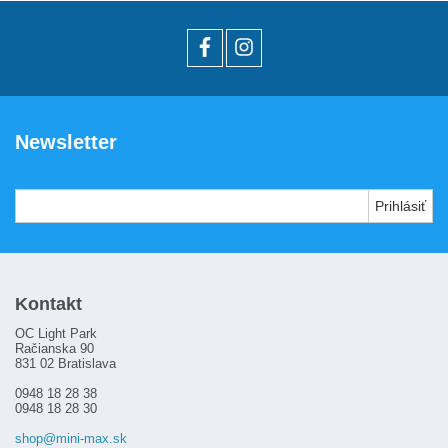
Zákaznícka karta
Ako nakupovať
Požičovňa
Kamenná predajňa
Newsletter
Kontakt
Kontakt
OC Light Park
Račianska 90
831 02 Bratislava
0948 18 28 38
0948 18 28 30
shop@mini-max.sk