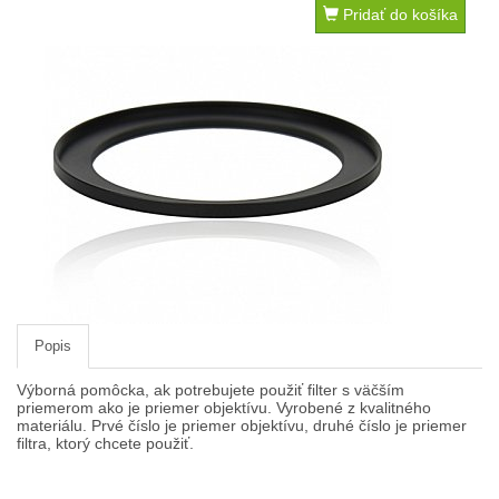
Pridať do košíka
Pamäťové karty, čítačky
Popruhy a remienky
Slnečné clony
Statívy Monopody Hlavy
ŠTÚDIO technika
Video DSLR
Výpredaj / bazár
Vyváženie bielej
Popis
Informácie
Výborná pomôcka, ak potrebujete použiť filter s väčším
Domov
priemerom ako je priemer objektívu. Vyrobené z kvalitného
materiálu. Prvé číslo je priemer objektívu, druhé číslo je priemer
Obchodné podmienky
filtra, ktorý chcete použiť.
Doručenie tovaru