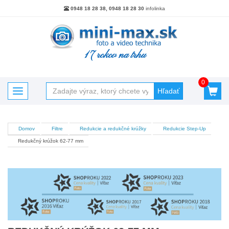
0948 18 28 38, 0948 18 28 30
infolinka
17 rokov na trhu
0
Hľadať
Toggle navigation
Domov
Filtre
Redukcie a redukčné krúžky
Redukcie Step-Up
Kategórie
Redukčný krúžok 62-77 mm
Akciový tovar
Batérie, nabíjačky, powerbanky
Blesky
Blesky - Príslušenstvo
Brašne Batohy Púzdra