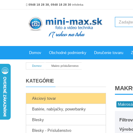
0948 18 28 38, 0948 18 28 30
infolinka
17 rokov na trhu
Domov
Obchodné podmienky
Doručenie tovaru
Z
Domov
Makro príslušenstvo
KATEGÓRIE
MAKR
Akciový tovar
Makrosá
Batérie, nabíjačky, powerbanky
Filtro
Blesky
Výrob
Blesky - Príslušenstvo