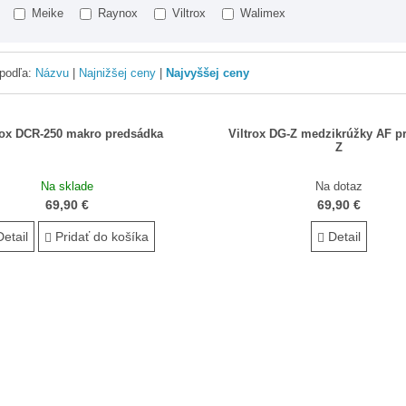
Meike
Raynox
Viltrox
Walimex
 podľa:
Názvu
|
Najnižšej ceny
|
Najvyššej ceny
ox DCR-250 makro predsádka
Viltrox DG-Z medzikrúžky AF p
Z
Na sklade
Na dotaz
69,90 €
69,90 €
etail
Pridať do košíka
Detail