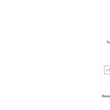
S
D
Reve