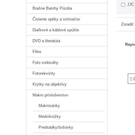
JJC
Brašne Batohy Púzdra
Čistenie optiky a snímačov
Zoradiť
Diaľkové a káblové spúšte
DVD a literatúra
Rayn
Filtre
Foto vodováhy
Fotorekvizity
D
Krytky na objektívy
Makro príslušenstvo
Makrosánky
Medzikrúžky
Predsádky/šošovky