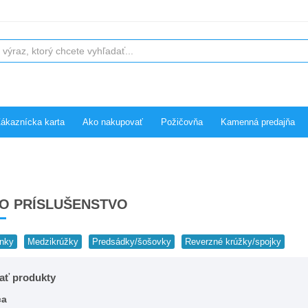
ákaznícka karta
Ako nakupovať
Požičovňa
Kamenná predajňa
O PRÍSLUŠENSTVO
nky
Medzikrúžky
Predsádky/šošovky
Reverzné krúžky/spojky
vať produkty
ca