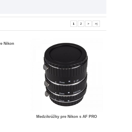
1
2
>
>|
re Nikon
Medzikrúžky pre Nikon s AF PRO