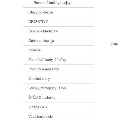
Reverzné krúžky/spojky
Obaly do dažďa
OBJEKTÍVY
Očnice a hľadáčiky
Ochrana displeja
Vilt
Ostatné
Pamäťové karty, čítačky
Popruhy a remienky
Slnečné clony
Statívy Monopody Hlavy
ŠTÚDIO technika
Video DSLR
Vyváženie bielej