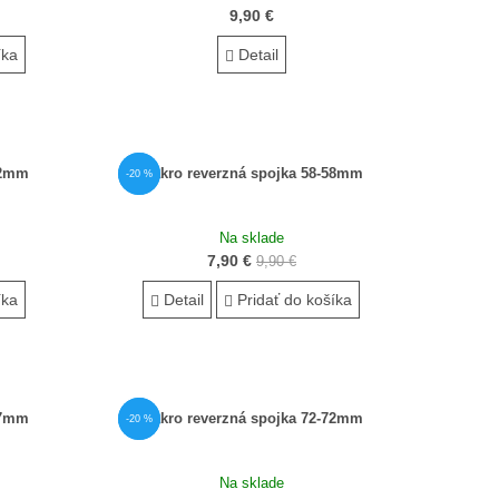
9,90 €
íka
Detail
52mm
Makro reverzná spojka 58-58mm
AKCIA
-20 %
Na sklade
7,90 €
9,90 €
íka
Detail
Pridať do košíka
67mm
Makro reverzná spojka 72-72mm
AKCIA
-20 %
Na sklade