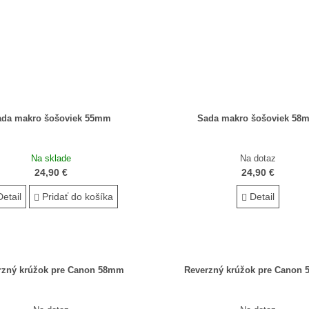
ada makro šošoviek 55mm
Sada makro šošoviek 58
Na sklade
Na dotaz
24,90 €
24,90 €
etail
Pridať do košíka
Detail
rzný krúžok pre Canon 58mm
Reverzný krúžok pre Canon