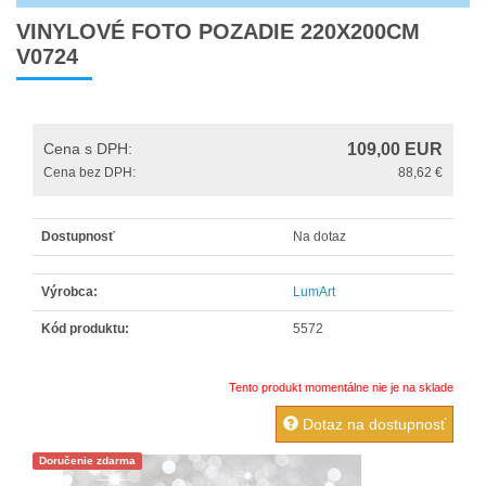
Čistenie optiky a snímačov
VINYLOVÉ FOTO POZADIE 220X200CM
V0724
Diaľkové a káblové spúšte
DVD a literatúra
Filtre
Cena s DPH:
109,00
EUR
Cena bez DPH:
88,62 €
Foto vodováhy
Fotorekvizity
Dostupnosť
Na dotaz
Krytky na objektívy
Makro príslušenstvo
Výrobca:
LumArt
Obaly do dažďa
Kód produktu:
5572
OBJEKTÍVY
Tento produkt momentálne nie je na sklade
Očnice a hľadáčiky
Dotaz na dostupnosť
Ochrana displeja
Doručenie zdarma
Ostatné