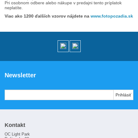
Pri osobnom odbere alebo nákupe v predajni tento príplatok
Zákaznícka karta
neplatíte.
Ako nakupovať
Viac ako 1200 ďalších vzorov nájdete na
www.fotopozadia.sk
Požičovňa
Kamenná predajňa
Kontakt
Newsletter
Kontakt
OC Light Park