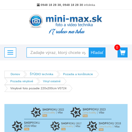
0948 18 28 38, 0948 18 28 30
infolinka
17 rokov na trhu
0
Hľadať
Toggle navigation
Domov
ŠTÚDIO technika
Pozadia a konštrukcie
Kategórie
Pozadia vinylové
Vinyl ostatné
Akciový tovar
Vinylové foto pozadie 220x200cm V0724
Batérie, nabíjačky, powerbanky
Blesky
Blesky - Príslušenstvo
Brašne Batohy Púzdra