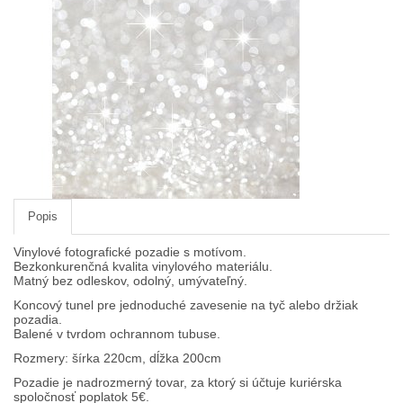
Pamäťové karty, čítačky
Popruhy a remienky
Slnečné clony
Statívy Monopody Hlavy
ŠTÚDIO technika
Video DSLR
Výpredaj / bazár
Popis
Vyváženie bielej
Vinylové fotografické pozadie s motívom.
Bezkonkurenčná kvalita vinylového materiálu.
Matný bez odleskov, odolný, umývateľný.
Informácie
Koncový tunel pre jednoduché zavesenie na tyč alebo držiak
Domov
pozadia.
Balené v tvrdom ochrannom tubuse.
Obchodné podmienky
Rozmery: šírka 220cm, dĺžka 200cm
Doručenie tovaru
Pozadie je nadrozmerný tovar, za ktorý si účtuje kuriérska
spoločnosť poplatok 5€.