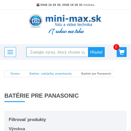
0948 18 28 38, 0948 18 28 30
infolinka
17 rokov na trhu
0
Hľadať
Toggle navigation
Domov
Batérie, nabíjačky, powerbanky
Batérie pre Panasonic
Kategórie
Akciový tovar
BATÉRIE PRE PANASONIC
Batérie, nabíjačky, powerbanky
Blesky
Blesky - Príslušenstvo
Filtrovať produkty
Brašne Batohy Púzdra
Výrobca