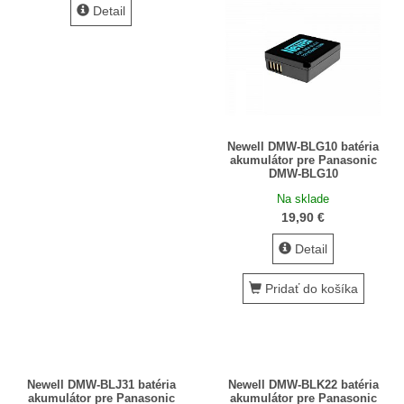
Detail
Pamäťové karty, čítačky
Popruhy a remienky
Slnečné clony
Statívy Monopody Hlavy
Newell DMW-BLG10 batéria
ŠTÚDIO technika
akumulátor pre Panasonic
DMW-BLG10
Video DSLR
Na sklade
Výpredaj / bazár
19,90 €
Vyváženie bielej
Detail
Informácie
Pridať do košíka
Domov
Obchodné podmienky
Doručenie tovaru
Newell DMW-BLJ31 batéria
Newell DMW-BLK22 batéria
akumulátor pre Panasonic
akumulátor pre Panasonic