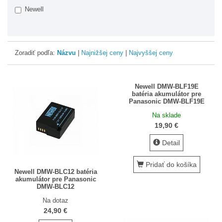
Newell
Čistenie optiky a snímačov
Diaľkové a káblové spúšte
DVD a literatúra
Zoradiť podľa:
Názvu
|
Najnižšej ceny
|
Najvyššej ceny
Filtre
Foto vodováhy
Newell DMW-BLF19E
batéria akumulátor pre
Fotorekvizity
Panasonic DMW-BLF19E
Krytky na objektívy
Na sklade
19,90 €
Makro príslušenstvo
Detail
Obaly do dažďa
Pridať do košíka
OBJEKTÍVY
Newell DMW-BLC12 batéria
akumulátor pre Panasonic
Očnice a hľadáčiky
DMW-BLC12
Ochrana displeja
Na dotaz
24,90 €
Ostatné