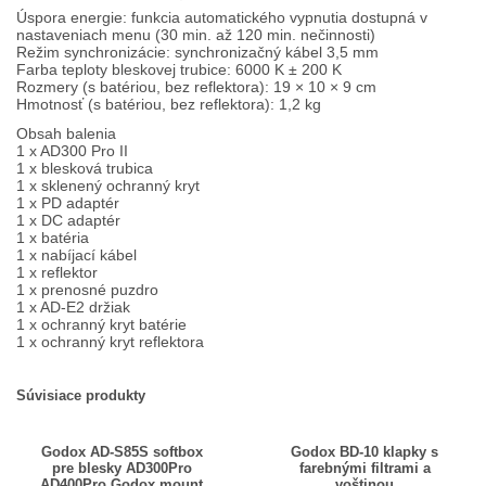
Úspora energie: funkcia automatického vypnutia dostupná v
nastaveniach menu (30 min. až 120 min. nečinnosti)
Režim synchronizácie: synchronizačný kábel 3,5 mm
Farba teploty bleskovej trubice: 6000 K ± 200 K
Rozmery (s batériou, bez reflektora): 19 × 10 × 9 cm
Hmotnosť (s batériou, bez reflektora): 1,2 kg
Obsah balenia
1 x AD300 Pro II
1 x blesková trubica
1 x sklenený ochranný kryt
1 x PD adaptér
1 x DC adaptér
1 x batéria
1 x nabíjací kábel
1 x reflektor
1 x prenosné puzdro
1 x AD-E2 držiak
1 x ochranný kryt batérie
1 x ochranný kryt reflektora
Súvisiace produkty
Godox AD-S85S softbox
Godox BD-10 klapky s
pre blesky AD300Pro
farebnými filtrami a
AD400Pro Godox mount
voštinou