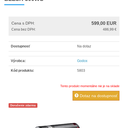
Diaľkové a káblové spúšte
DVD a literatúra
Cena s DPH:
599,00
EUR
Filtre
Cena bez DPH:
486,99 €
Foto vodováhy
Dostupnosť
Na dotaz
Fotorekvizity
Krytky na objektívy
Výrobca:
Godox
Makro príslušenstvo
Kód produktu:
5803
Obaly do dažďa
Tento produkt momentálne nie je na sklade
OBJEKTÍVY
Dotaz na dostupnosť
Očnice a hľadáčiky
Doručenie zdarma
Ochrana displeja
Ostatné
Pamäťové karty, čítačky