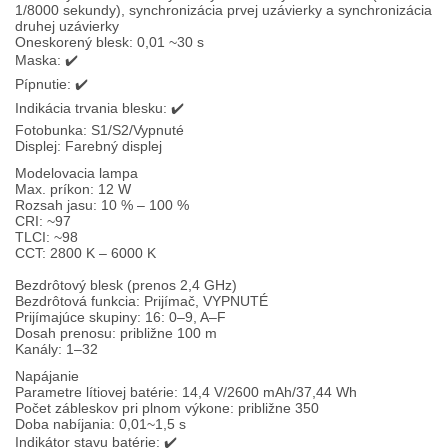
1/8000 sekundy), synchronizácia prvej uzávierky a synchronizácia
druhej uzávierky
Oneskorený blesk: 0,01 ~30 s
Maska: ✔️
Pípnutie: ✔️
Indikácia trvania blesku: ✔️
Fotobunka: S1/S2/Vypnuté
Displej: Farebný displej
Modelovacia lampa
Max. príkon: 12 W
Rozsah jasu: 10 % – 100 %
CRI: ~97
TLCI: ~98
CCT: 2800 K – 6000 K
Bezdrôtový blesk (prenos 2,4 GHz)
Bezdrôtová funkcia: Prijímač, VYPNUTÉ
Prijímajúce skupiny: 16: 0–9, A–F
Dosah prenosu: približne 100 m
Kanály: 1–32
Napájanie
Parametre lítiovej batérie: 14,4 V/2600 mAh/37,44 Wh
Počet zábleskov pri plnom výkone: približne 350
Doba nabíjania: 0,01~1,5 s
Indikátor stavu batérie: ✔️