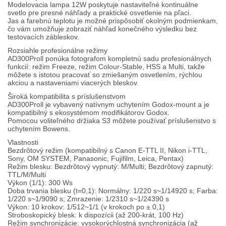
Modelovacia lampa 12W poskytuje nastaviteľné kontinuálne
svetlo pre presné náhľady a praktické osvetlenie na pľaci.
Jas a farebnú teplotu je možné prispôsobiť okolným podmienkam,
čo vám umožňuje zobraziť náhľad konečného výsledku bez
testovacích zábleskov.
Rozsiahle profesionálne režimy
AD300Proll ponúka fotografom kompletnú sadu profesionálnych
funkcií: režim Freeze, režim Colour-Stable, HSS a Multi, takže
môžete s istotou pracovať so zmiešaným osvetlením, rýchlou
akciou a nastaveniami viacerých bleskov.
Široká kompatibilita s príslušenstvom
AD300Proll je vybavený natívnym uchytením Godox-mount a je
kompatibilný s ekosystémom modifikátorov Godox.
Pomocou voliteľného držiaka S3 môžete používať príslušenstvo s
uchytením Bowens.
Vlastnosti
Bezdrôtový režim (kompatibilný s Canon E-TTL II, Nikon i-TTL,
Sony, OM SYSTEM, Panasonic, Fujifilm, Leica, Pentax)
Režim blesku: Bezdrôtový vypnutý: M/Multi; Bezdrôtový zapnutý:
TTL/M/Multi
Výkon (1/1): 300 Ws
Doba trvania blesku (t=0,1): Normálny: 1/220 s~1/14920 s; Farba:
1/220 s~1/9090 s; Zmrazenie: 1/2310 s~1/24390 s
Výkon: 10 krokov: 1/512~1/1 (v krokoch po ± 0,1)
Stroboskopický blesk: k dispozícii (až 200-krát, 100 Hz)
Režim synchronizácie: vysokorýchlostná synchronizácia (až