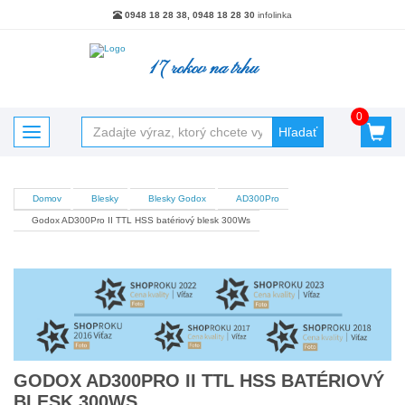
0948 18 28 38, 0948 18 28 30
infolinka
17 rokov na trhu
0
Hľadať
Toggle navigation
Domov
Blesky
Blesky Godox
AD300Pro
Kategórie
Godox AD300Pro II TTL HSS batériový blesk 300Ws
Akciový tovar
Batérie, nabíjačky, powerbanky
Blesky
Blesky - Príslušenstvo
Brašne Batohy Púzdra
GODOX AD300PRO II TTL HSS BATÉRIOVÝ
Čistenie optiky a snímačov
BLESK 300WS