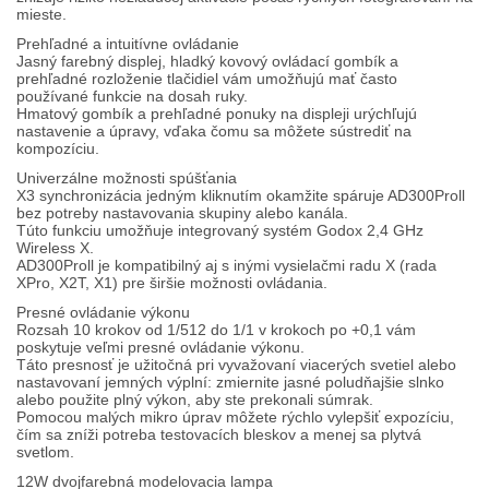
Ako nakupovať
mieste.
Prehľadné a intuitívne ovládanie
Požičovňa
Jasný farebný displej, hladký kovový ovládací gombík a
prehľadné rozloženie tlačidiel vám umožňujú mať často
Kamenná predajňa
používané funkcie na dosah ruky.
Hmatový gombík a prehľadné ponuky na displeji urýchľujú
Kontakt
nastavenie a úpravy, vďaka čomu sa môžete sústrediť na
kompozíciu.
Univerzálne možnosti spúšťania
X3 synchronizácia jedným kliknutím okamžite spáruje AD300Proll
bez potreby nastavovania skupiny alebo kanála.
Túto funkciu umožňuje integrovaný systém Godox 2,4 GHz
Wireless X.
AD300Proll je kompatibilný aj s inými vysielačmi radu X (rada
XPro, X2T, X1) pre širšie možnosti ovládania.
Presné ovládanie výkonu
Rozsah 10 krokov od 1/512 do 1/1 v krokoch po +0,1 vám
poskytuje veľmi presné ovládanie výkonu.
Táto presnosť je užitočná pri vyvažovaní viacerých svetiel alebo
nastavovaní jemných výplní: zmiernite jasné poludňajšie slnko
alebo použite plný výkon, aby ste prekonali súmrak.
Pomocou malých mikro úprav môžete rýchlo vylepšiť expozíciu,
čím sa zníži potreba testovacích bleskov a menej sa plytvá
svetlom.
12W dvojfarebná modelovacia lampa