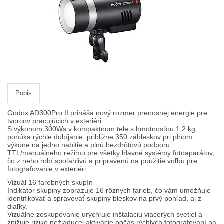
Popruhy a remienky
Slnečné clony
Statívy Monopody Hlavy
ŠTÚDIO technika
Video DSLR
Popis
Výpredaj / bazár
Godox AD300Pro II prináša nový rozmer prenosnej energie pre
Vyváženie bielej
tvorcov pracujúcich v exteriéri.
S výkonom 300Ws v kompaktnom tele s hmotnosťou 1,2 kg
ponúka rýchle dobíjanie, približne 350 zábleskov pri plnom
Informácie
výkone na jedno nabitie a plnú bezdrôtovú podporu
TTL/manuálneho režimu pre všetky hlavné systémy fotoaparátov,
Domov
čo z neho robí spoľahlivú a pripravenú na použitie voľbu pre
fotografovanie v exteriéri.
Obchodné podmienky
Vizuál 16 farebných skupín
Indikátor skupiny zobrazuje 16 rôznych farieb, čo vám umožňuje
Doručenie tovaru
identifikovať a spravovať skupiny bleskov na prvý pohľad, aj z
diaľky.
Zákaznícka karta
Vizuálne zoskupovanie urýchľuje inštaláciu viacerých svetiel a
znižuje riziko nežiaducej aktivácie počas rýchlych fotografovaní na