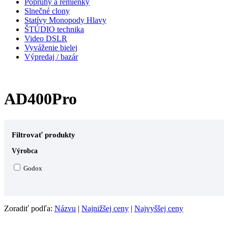
Popruhy a remienky
Slnečné clony
Statívy Monopody Hlavy
ŠTÚDIO technika
Video DSLR
Vyváženie bielej
Výpredaj / bazár
AD400Pro
Filtrovať produkty
Výrobca
Godox
Zoradiť podľa:
Názvu
|
Najnižšej ceny
|
Najvyššej ceny