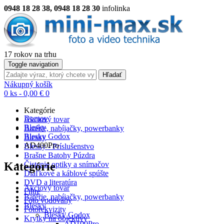
0948 18 28 38, 0948 18 28 30
infolinka
17 rokov na trhu
Toggle navigation
Hľadať
Nákupný košík
0 ks - 0,00 €
0
Kategórie
Domov
Akciový tovar
Blesky
Batérie, nabíjačky, powerbanky
Blesky Godox
Blesky
AD400Pro
Blesky - Príslušenstvo
Brašne Batohy Púzdra
Kategórie
Čistenie optiky a snímačov
Diaľkové a káblové spúšte
DVD a literatúra
Akciový tovar
Filtre
Batérie, nabíjačky, powerbanky
Foto vodováhy
Blesky
Fotorekvizity
Blesky Godox
Krytky na objektívy
AD100Pro