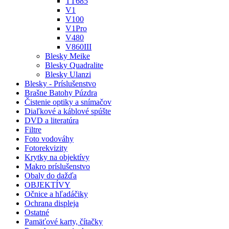
TT685
V1
V100
V1Pro
V480
V860III
Blesky Meike
Blesky Quadralite
Blesky Ulanzi
Blesky - Príslušenstvo
Brašne Batohy Púzdra
Čistenie optiky a snímačov
Diaľkové a káblové spúšte
DVD a literatúra
Filtre
Foto vodováhy
Fotorekvizity
Krytky na objektívy
Makro príslušenstvo
Obaly do dažďa
OBJEKTÍVY
Očnice a hľadáčiky
Ochrana displeja
Ostatné
Pamäťové karty, čítačky