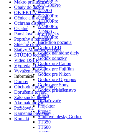
Makro príslušenstvo
AD1200Pro
Obaly do dažďa
AD200
OBJEKTÍVY
AD200Pro
Očnice a hľadáčiky
AD300Pro
Ochrana displeja
AD400Pro
Ostatné
AD600
Pamäťové karty, čítačky
AD600Pro
Popruhy a remienky
Backdrop pozadia
Slnečné clony
Godox LED
Statívy Monopody Hlavy
Godox náhradné diely
ŠTÚDIO technika
Godox odrazky
Video DSLR
Godox pre Canon
Výpredaj / bazár
Godox pre Fujifilm
Vyváženie bielej
Godox pre Nikon
Informácie
Godox pre Olympus
Domov
Godox pre Sony
Obchodné podmienky
Godox príslušenstvo
Doručenie tovaru
iFlash
Zákaznícka karta
Odpaľovače
Ako nakupovať
Projektor
Požičovňa
Propac
Kamenná predajňa
Štúdiové blesky Godox
Kontakt
TT350
TT600