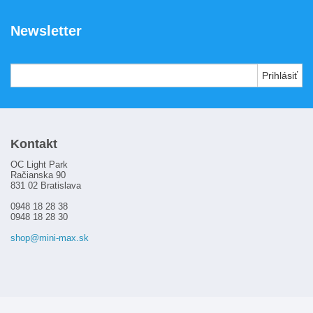
Ako nakupovať
Newsletter
Požičovňa
Kamenná predajňa
Kontakt
Kontakt
OC Light Park
Račianska 90
831 02 Bratislava
0948 18 28 38
0948 18 28 30
shop@mini-max.sk