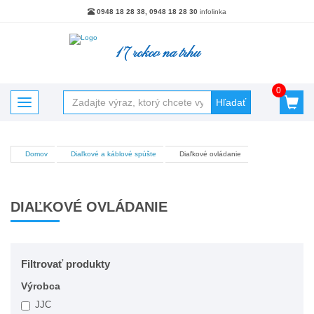
0948 18 28 38, 0948 18 28 30
infolinka
17 rokov na trhu
0
Hľadať
Toggle navigation
Domov
Diaľkové a káblové spúšte
Diaľkové ovládanie
Kategórie
Akciový tovar
DIAĽKOVÉ OVLÁDANIE
Batérie, nabíjačky, powerbanky
Blesky
Blesky - Príslušenstvo
Filtrovať produkty
Brašne Batohy Púzdra
Výrobca
JJC
Čistenie optiky a snímačov