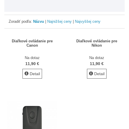
Diaľkové a káblové spúšte
DVD a literatúra
Zoradiť podľa:
Názvu
|
Najnižšej ceny
|
Najvyššej ceny
Filtre
Foto vodováhy
Diaľkové ovládanie pre
Diaľkové ovládanie pre
Canon
Nikon
Fotorekvizity
Krytky na objektívy
Na dotaz
Na dotaz
11,90 €
11,90 €
Makro príslušenstvo
Detail
Detail
Obaly do dažďa
OBJEKTÍVY
Očnice a hľadáčiky
Ochrana displeja
Ostatné
Pamäťové karty, čítačky