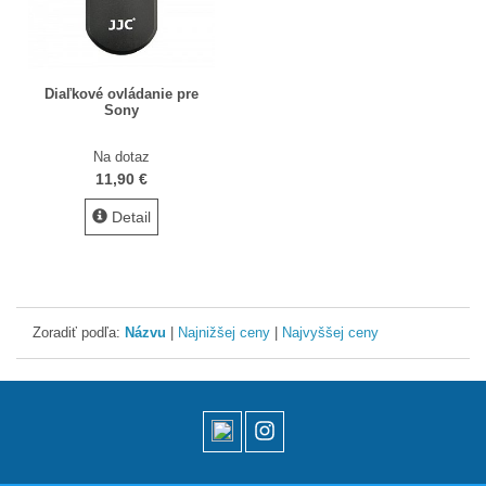
Popruhy a remienky
Slnečné clony
Diaľkové ovládanie pre
Statívy Monopody Hlavy
Sony
ŠTÚDIO technika
Na dotaz
11,90 €
Video DSLR
Detail
Výpredaj / bazár
Vyváženie bielej
Informácie
Zoradiť podľa:
Názvu
|
Najnižšej ceny
|
Najvyššej ceny
Domov
Obchodné podmienky
Doručenie tovaru
Zákaznícka karta