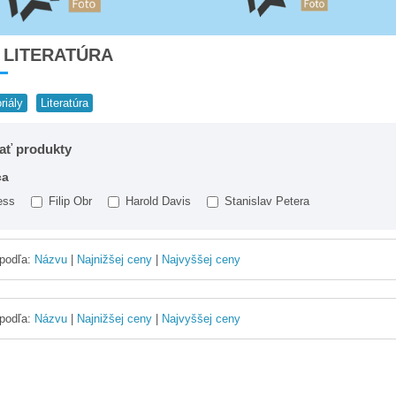
 LITERATÚRA
riály
Literatúra
vať produkty
ca
ess
Filip Obr
Harold Davis
Stanislav Petera
 podľa:
Názvu
|
Najnižšej ceny
|
Najvyššej ceny
 podľa:
Názvu
|
Najnižšej ceny
|
Najvyššej ceny