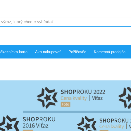
ákaznícka karta
Ako nakupovať
Požičovňa
Kamenná predajňa