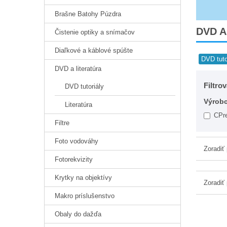
Brašne Batohy Púzdra
DVD A
Čistenie optiky a snímačov
Diaľkové a káblové spúšte
DVD tuto
DVD a literatúra
Filtro
DVD tutoriály
Výrob
Literatúra
CPr
Filtre
Foto vodováhy
Zoradiť
Fotorekvizity
Krytky na objektívy
Zoradiť
Makro príslušenstvo
Obaly do dažďa