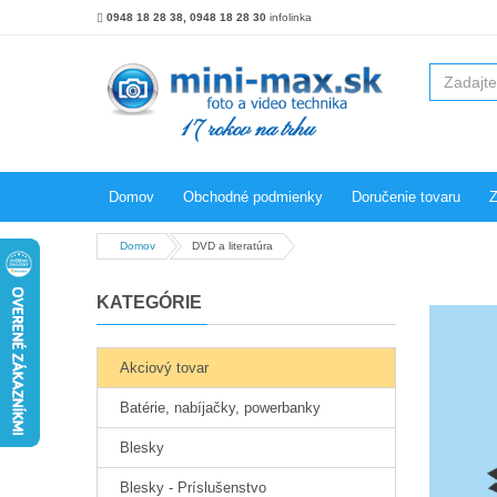
0948 18 28 38, 0948 18 28 30
infolinka
17 rokov na trhu
Domov
Obchodné podmienky
Doručenie tovaru
Z
Domov
DVD a literatúra
KATEGÓRIE
Akciový tovar
Batérie, nabíjačky, powerbanky
Blesky
Blesky - Príslušenstvo