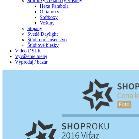
Softboxy Oktaboxy Voštiny
Hexa Parabola
Oktaboxy
Softboxy
Voštiny
Stojany
Svetlá Daylight
Štúdio príslušenstvo
Štúdiové blesky
Video DSLR
Vyváženie bielej
Výpredaj / bazár