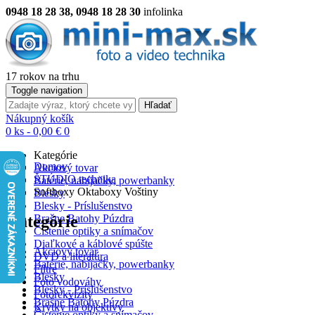
0948 18 28 38, 0948 18 28 30
infolinka
17 rokov na trhu
Toggle navigation
Hľadať
Nákupný košík
0 ks - 0,00 €
0
Kategórie
Domov
Akciový tovar
ŠTÚDIO technika
Batérie, nabíjačky, powerbanky
Softboxy Oktaboxy Voštiny
Blesky
Blesky - Príslušenstvo
Kategórie
Brašne Batohy Púzdra
Čistenie optiky a snímačov
Diaľkové a káblové spúšte
Akciový tovar
DVD a literatúra
Batérie, nabíjačky, powerbanky
Filtre
Blesky
Foto vodováhy
Blesky - Príslušenstvo
Fotorekvizity
Brašne Batohy Púzdra
Krytky na objektívy
Čistenie optiky a snímačov