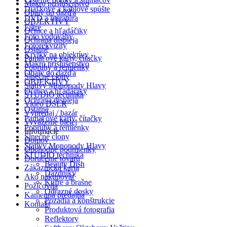
Makro príslušenstvo
Diaľkové a káblové spúšte
Obaly do dažďa
DVD a literatúra
OBJEKTÍVY
Filtre
Očnice a hľadáčiky
Foto vodováhy
Ochrana displeja
Fotorekvizity
Ostatné
Krytky na objektívy
Pamäťové karty, čítačky
Makro príslušenstvo
Popruhy a remienky
Obaly do dažďa
Slnečné clony
OBJEKTÍVY
Statívy Monopody Hlavy
Očnice a hľadáčiky
ŠTÚDIO technika
Ochrana displeja
Video DSLR
Ostatné
Výpredaj / bazár
Pamäťové karty, čítačky
Vyváženie bielej
Popruhy a remienky
Informácie
Slnečné clony
Domov
Statívy Monopody Hlavy
Obchodné podmienky
ŠTÚDIO technika
Doručenie tovaru
Beauty Dish
Zákaznícka karta
Dáždniky
Ako nakupovať
Kufre a brašne
Požičovňa
Odrazné dosky
Kamenná predajňa
Pozadia a konštrukcie
Kontakt
Produktová fotografia
Reflektory