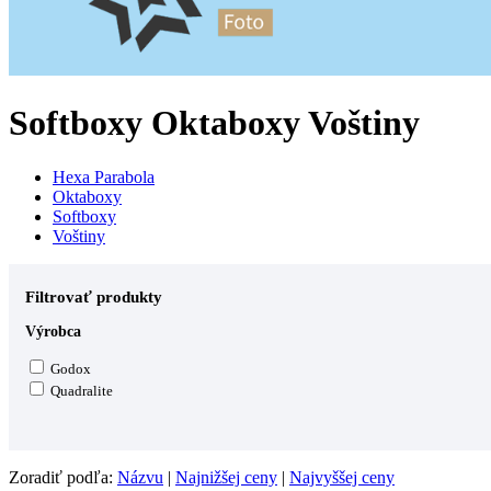
Softboxy Oktaboxy Voštiny
Hexa Parabola
Oktaboxy
Softboxy
Voštiny
Filtrovať produkty
Výrobca
Godox
Quadralite
Zoradiť podľa:
Názvu
|
Najnižšej ceny
|
Najvyššej ceny